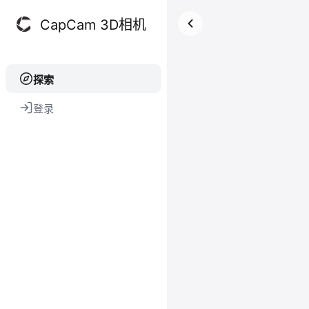
CapCam 3D相机
探索
登录