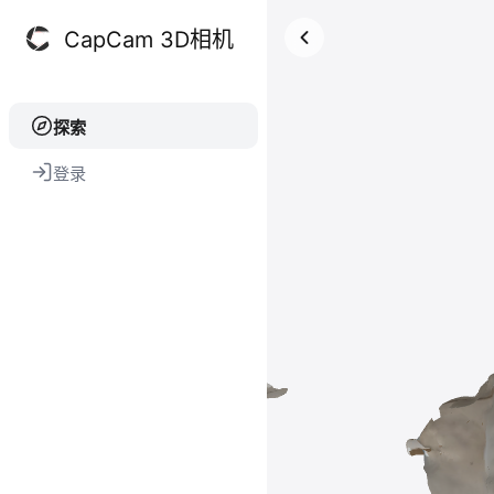
CapCam 3D相机
探索
登录