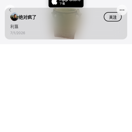
绝对疯了
关注
利簋
7/1/2026