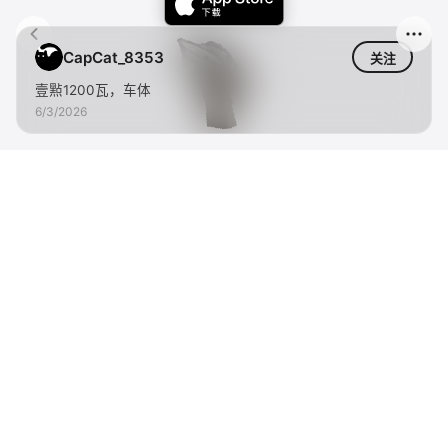
CapCat_8353
关注
壹㸃1200瓦，车体
6/3/2026