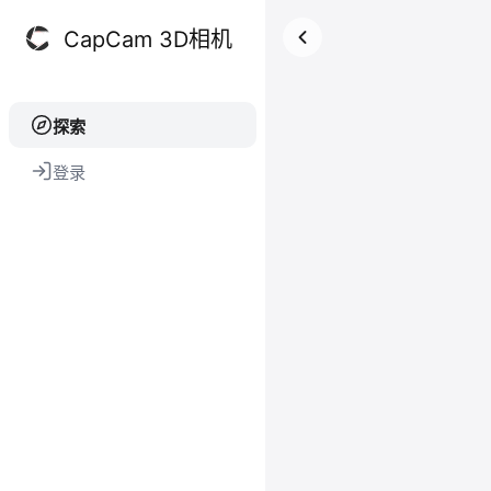
CapCam 3D相机
探索
登录