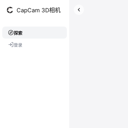
CapCam 3D相机
探索
登录