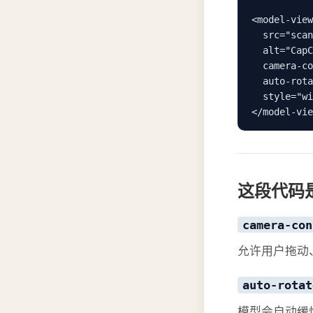
<model-view
  src="scan
  alt="CapC
  camera-co
  auto-rota
  style="wi
</model-vie
这段代码
camera-con
允许用户拖动
auto-rotat
模型会自动缓