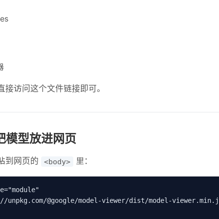
es
器
直接访问这个文件链接即可。
把模型放进网页
贴到网页的
里：
<body>
e="module"

//unpkg.com/@google/model-viewer/dist/model-viewer.min.j