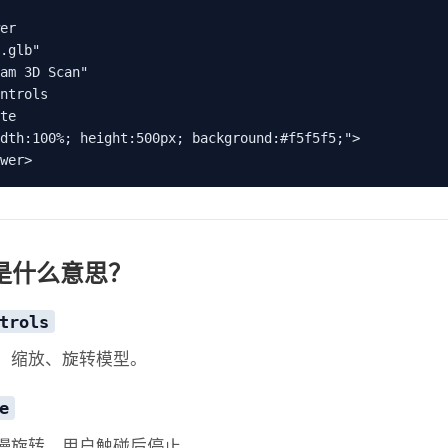
er

.glb"

am 3D Scan"

ntrols

te

dth:100%; height:500px; background:#f5f5f5;">

wer>
是什么意思？
trols
、缩放、旋转模型。
e
慢旋转，用户触碰后停止。