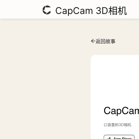
CapCam 3D相机
返回故事